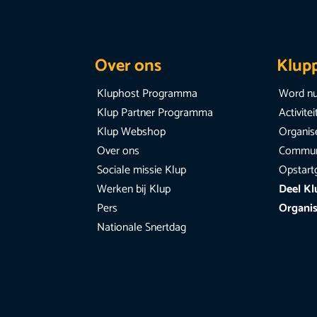
Over ons
Klup
Kluphost Programma
Word nu
Klup Partner Programma
Activite
Klup Webshop
Organise
Over ons
Communi
Sociale missie Klup
Opstart
Werken bij Klup
Deel Kl
Pers
Organis
Nationale Snertdag