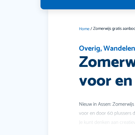
Home
/
Overig
,
Wandele
Zomerwi
voor en
Nieuw in Assen: Zomerwijs 
voor en door 60 plussers d
Je kunt denken aan creatie