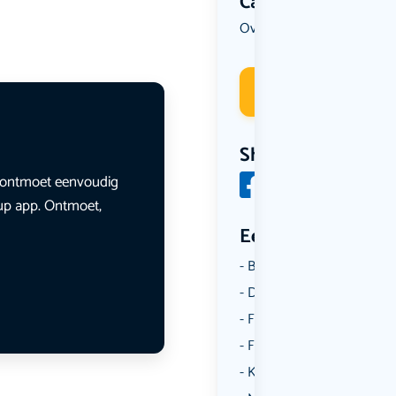
Categorie
Overig
Wandelen
Worksho
,
,
Deelneme
Share
en ontmoet eenvoudig
lup app. Ontmoet,
Een aantal catego
Borrelen
Dansen
Fietsen
Film
Kunst & Cultuur