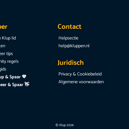
per
Contact
 Klup lid
Helpsectie
iten
help@kluppen.nl
er tips
Juridisch
ty regels
gids
Privacy & Cookiebeleid
up & Spaar 💙
Algemene voorwaarden
eer & Spaar 👋
© Klup 2026