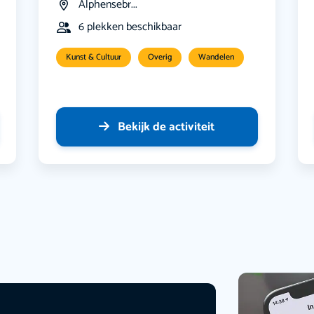
Alphensebr...
6 plekken beschikbaar
Kunst & Cultuur
Overig
Wandelen
Bekijk de activiteit