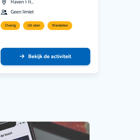
Haven 1 11...
Geen limiet
Overig
Uit eten
Wandelen
Bekijk de activiteit