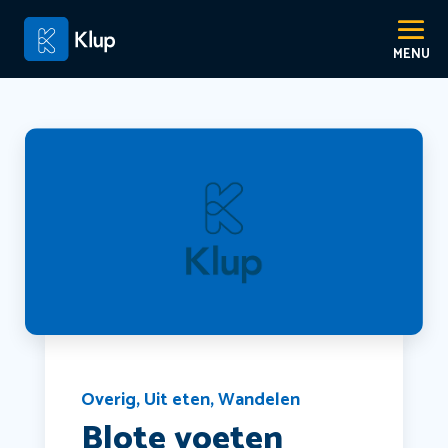
Overig
,
Uit eten
,
Wandelen
Blote voeten