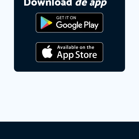
Download
de app