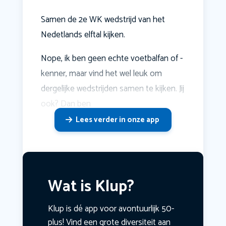
Samen de 2e WK wedstrijd van het
Nedetlands elftal kijken.
Nope, ik ben geen echte voetbalfan of -
kenner, maar vind het wel leuk om
dergelijke wedstrijden samen te kijken. Jij
ook? Dan ben
Lees verder in onze app
Wat is Klup?
Klup is dé app voor avontuurlijk 50-
plus! Vind een grote diversiteit aan