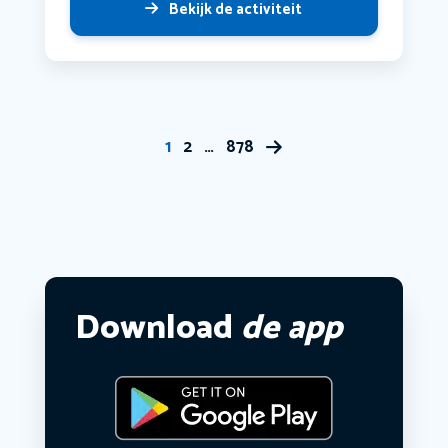
Bekijk de activiteit
1
2
…
878
Download
de app