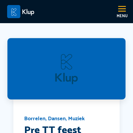
Borrelen
,
Dansen
,
Muziek
Pre TT feest