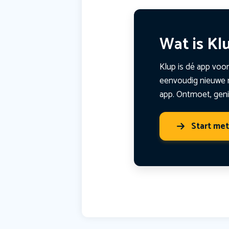
Wat is Kl
Klup is dé app voor
eenvoudig nieuwe m
app. Ontmoet, geni
Start me