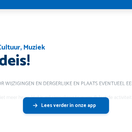
Cultuur
,
Muziek
eis!
OR WIJZIGINGEN EN DERGERLIJKE EN PLAATS EVENTUEEL EE
niet meer heen. Het is mij simpelweg te warm. Ik laat de activitei
Lees verder in onze app