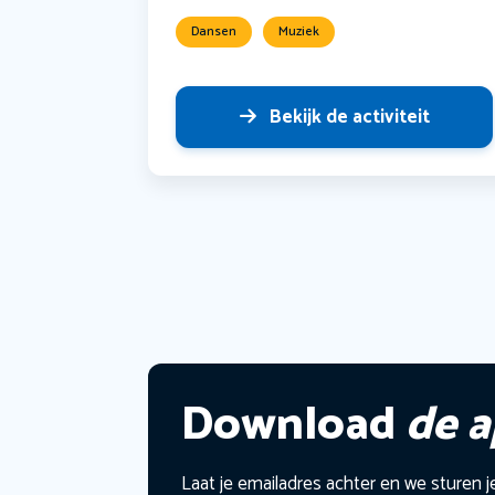
Dansen
Muziek
Bekijk de activiteit
Download
de 
Laat je emailadres achter en we sturen j