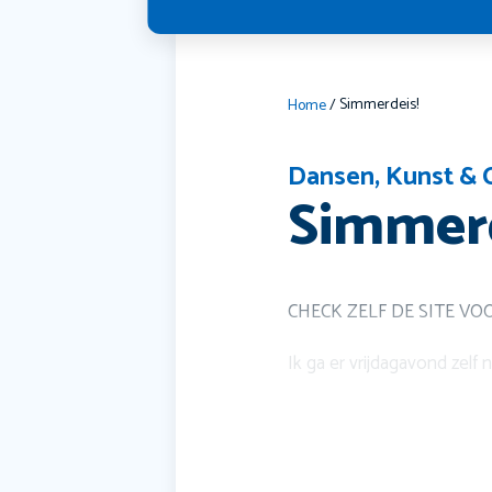
Simmerdeis!
Home
/
Dansen
,
Kunst & 
Simmerd
CHECK ZELF DE SITE VO
Ik ga er vrijdagavond zelf 