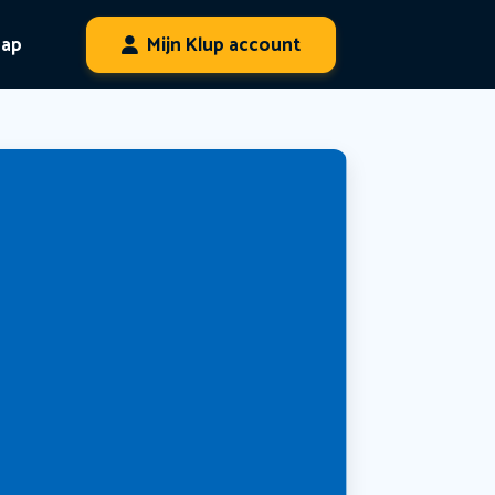
hap
Mijn Klup account