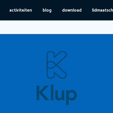
activiteiten
blog
download
lidmaatsc