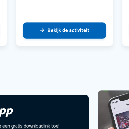
Bekijk de activiteit
app
e een gratis downloadlink toe!