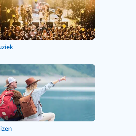
ziek
izen