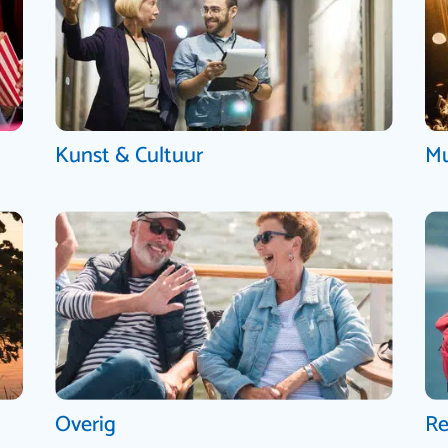
Kunst & Cultuur
Mu
Overig
Re