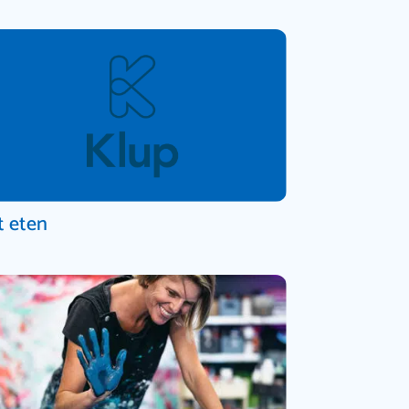
t eten