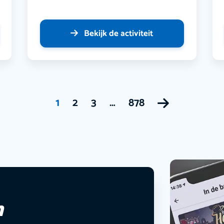
Bekijk de activiteit
1
2
3
…
878
n