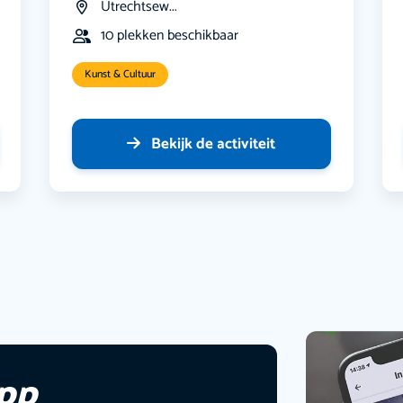
Utrechtsew...
10 plekken beschikbaar
Kunst & Cultuur
Bekijk de activiteit
app