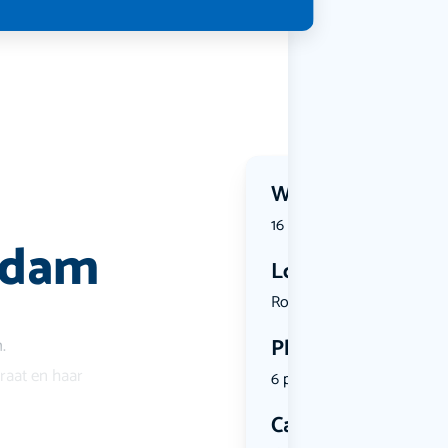
Wanneer?
16 July 2026 | 09:50
A’dam
Locatie
Rokin 20, ...
Plekken
.
raat en haar
6 plekken beschikbaar
Categorie