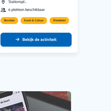
Stationspl...
6 plekken beschikbaar
Borrelen
Kunst & Cultuur
Wandelen
Bekijk de activiteit