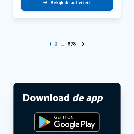
Bekijk de activiteit
1
2
…
878
Download
de app