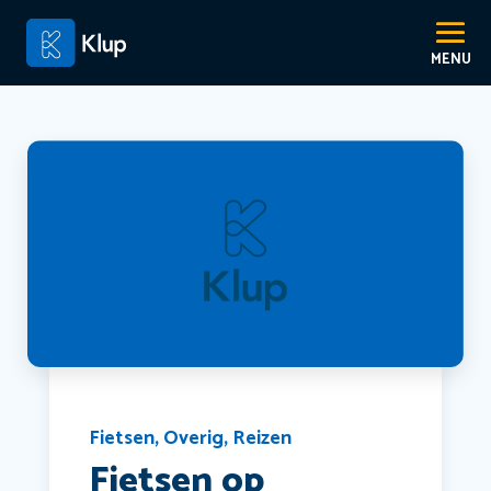
Fietsen
,
Overig
,
Reizen
Fietsen op