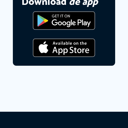
Download
de app