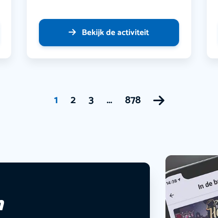
Bekijk de activiteit
1
2
3
…
878
n