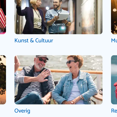
Kunst & Cultuur
Mu
Overig
Re