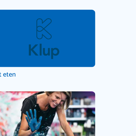
t eten