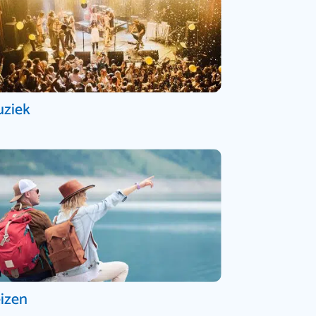
ziek
izen