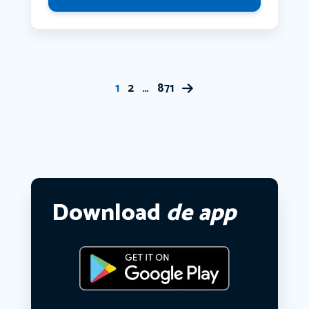
1
2
…
871
Download
de app