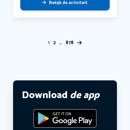
Bekijk de activiteit
1
2
…
878
Download
de app