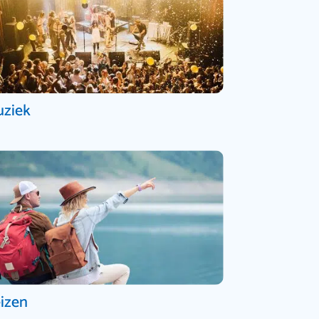
ziek
izen