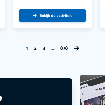
Bekijk de activiteit
1
2
3
…
878
n