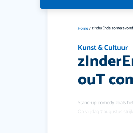
Home
/
Kunst & Cultuur
zInderE
ouT co
Stand-up comedy zoals het 
Op vrijdag 7 augustus str