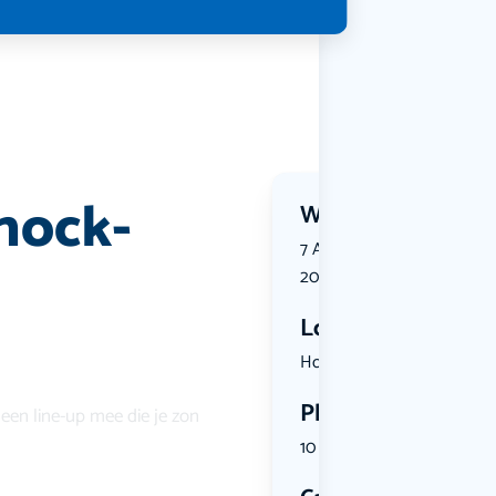
nock-
Wanneer?
7 August 2026 | 20:00 tot 
2026 | 23:00
Locatie
Hoge Ham 1...
Plekken
een line-up mee die je zon
10 plekken beschikbaar