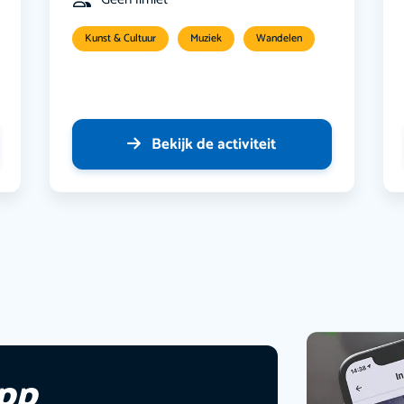
Kunst & Cultuur
Muziek
Wandelen
Bekijk de activiteit
app