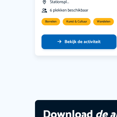
Stationspl...
6 plekken beschikbaar
Borrelen
Kunst & Cultuur
Wandelen
Bekijk de activiteit
Download
de 