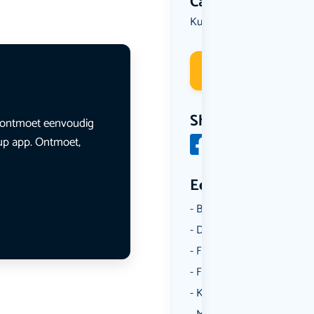
Categorie
Kunst & Cultuur
Deelneme
Share
en ontmoet eenvoudig
lup app. Ontmoet,
Een aantal catego
Borrelen
Dansen
Fietsen
Film
Kunst & Cultuur