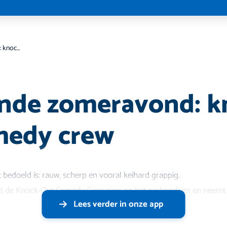
zInderEnde zomeravond: knock-ouT comedy crew
nde zomeravond: k
medy crew
bedoeld is: rauw, scherp en vooral keihard grappig.
ijkt de Knock-Out Comedy Crew neer op het parkpodium en neemt 
Lees verder in onze app