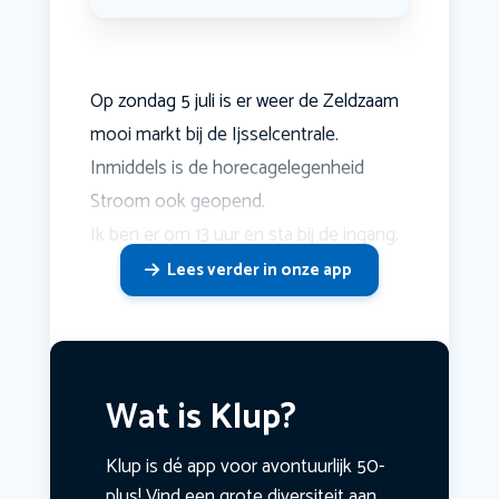
Op zondag 5 juli is er weer de Zeldzaam
mooi markt bij de Ijsselcentrale.
Inmiddels is de horecagelegenheid
Stroom ook geopend.
Ik ben er om 13 uur en sta bij de ingang.
Lees verder in onze app
Wat is Klup?
Klup is dé app voor avontuurlijk 50-
plus! Vind een grote diversiteit aan