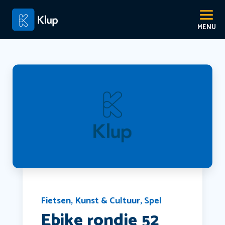
Fietsen
,
Kunst & Cultuur
,
Spel
Ebike rondje 52