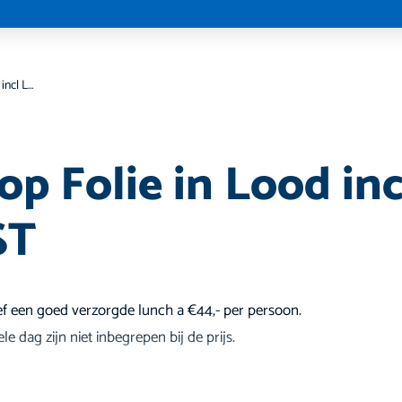
Workshop Folie in Lood incl Lunch – HERFST
p Folie in Lood in
ST
ief een goed verzorgde lunch a €44,- per persoon.
e dag zijn niet inbegrepen bij de prijs.