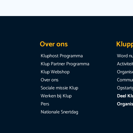
Over ons
Klup
Kluphost Programma
Word nu
Klup Partner Programma
Activite
Klup Webshop
Organise
Over ons
Communi
Sociale missie Klup
Opstart
Werken bij Klup
Deel Kl
Pers
Organis
Nationale Snertdag