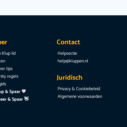
per
Contact
 Klup lid
Helpsectie
iten
help@kluppen.nl
er tips
Juridisch
ty regels
gids
Privacy & Cookiebeleid
up & Spaar 💙
Algemene voorwaarden
eer & Spaar 👋