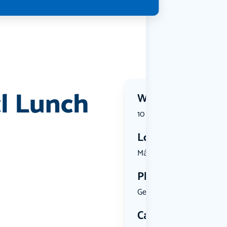
cl Lunch
Wanneer?
10 October 2026 | 11:00
Locatie
Máximaple...
Plekken
Geen limiet
Categorie