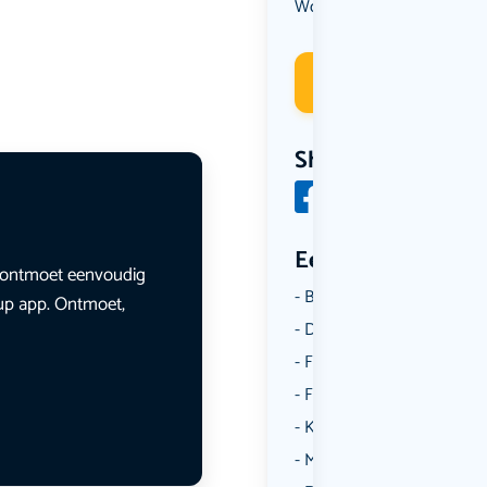
Workshop
Deelneme
Share
Een aantal catego
en ontmoet eenvoudig
Borrelen
lup app. Ontmoet,
Dansen
Fietsen
Film
Kunst & Cultuur
Muziek