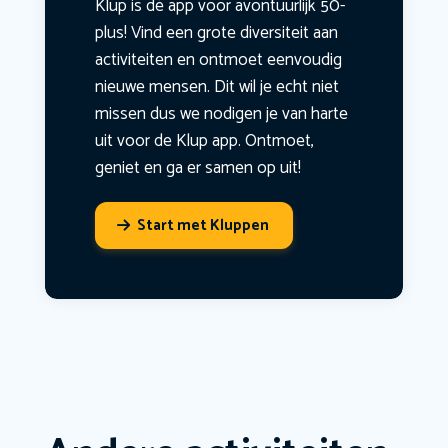
Klup is dé app voor avontuurlijk 50-
plus! Vind een grote diversiteit aan
activiteiten en ontmoet eenvoudig
nieuwe mensen. Dit wil je echt niet
missen dus we nodigen je van harte
uit voor de Klup app. Ontmoet,
geniet en ga er samen op uit!
Start met Kluppen