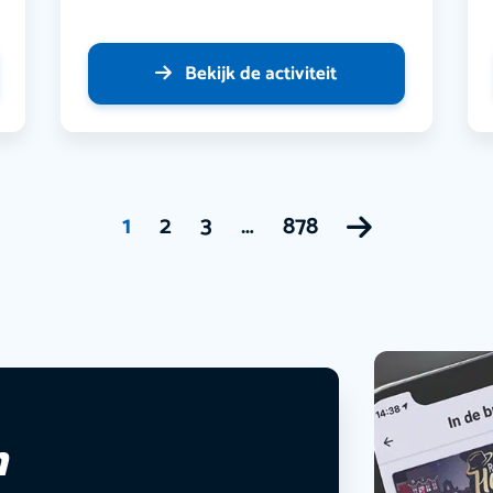
Bekijk de activiteit
1
2
3
…
878
n