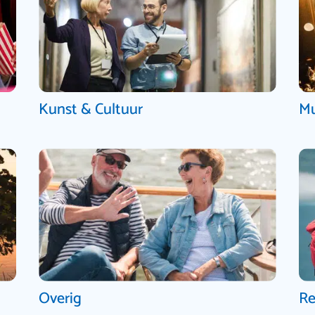
Kunst & Cultuur
Mu
Overig
Re