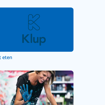
t eten