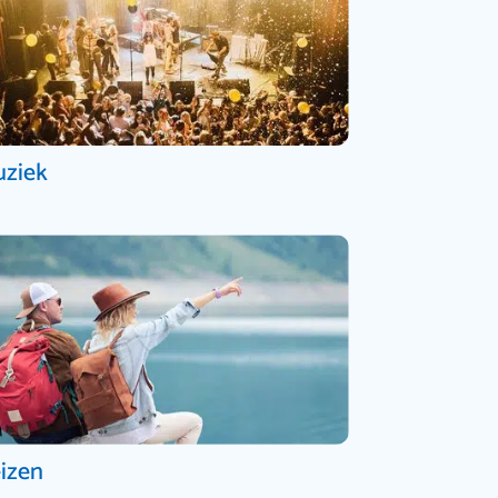
ziek
izen