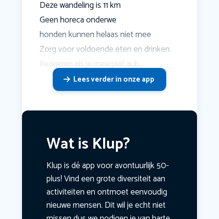
Deze wandeling is 11 km
Geen horeca onderwe
honden kunnen helaas niet mee
Zorg voor voldoende eten en drinken.
Reageren als je meegaat aub.
Lees verder in onze app
Wat is Klup?
Klup is dé app voor avontuurlijk 50-
plus! Vind een grote diversiteit aan
activiteiten en ontmoet eenvoudig
nieuwe mensen. Dit wil je echt niet
missen dus we nodigen je van harte