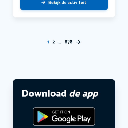
Bekijk de activiteit
1
2
…
878
Download
de app