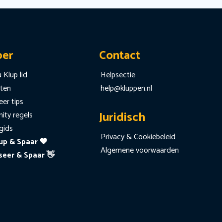
per
Contact
 Klup lid
Helpsectie
iten
help@kluppen.nl
er tips
Juridisch
ty regels
gids
Privacy & Cookiebeleid
up & Spaar 💙
Algemene voorwaarden
seer & Spaar 👋