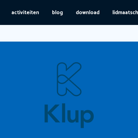
activiteiten
blog
download
lidmaatsc