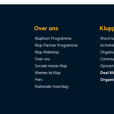
Over ons
Klup
Kluphost Programma
Word nu
Klup Partner Programma
Activite
Klup Webshop
Organise
Over ons
Communi
Sociale missie Klup
Opstart
Werken bij Klup
Deel Kl
Pers
Organi
Nationale Snertdag