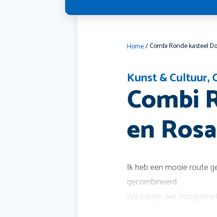
Home
/
Kunst & Cultuur
,
Combi R
en Rosa
Ik heb een mooie route g
gecombineerd.
We krijgen wat hoogtemet