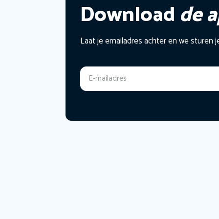
Download
de 
Laat je emailadres achter en we sturen j
E-mailadres
*