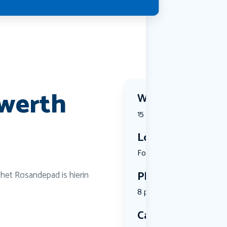
werth
Wanneer?
15 July 2026 | 08:00
Locatie
Fonteinall...
Plekken
het Rosandepad is hierin
8 plekken beschikbaar
Categorie