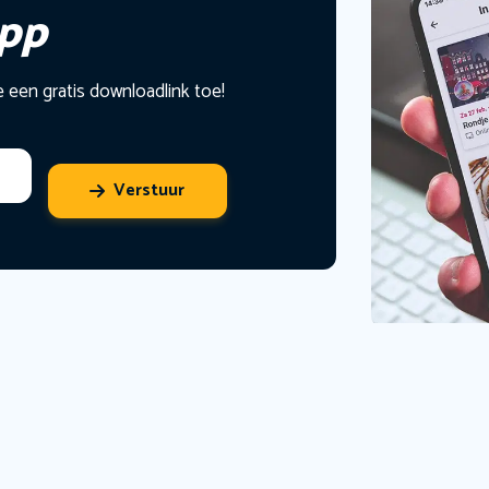
app
e een gratis downloadlink toe!
Verstuur