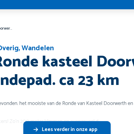
Combi Ronde kasteel Doorwerth en Rosandepad. ca 23 km
Overig
,
Wandelen
onde kasteel Door
ndepad. ca 23 km
evonden. het mooiste van de Ronde van Kasteel Doorwerth en 
ers! Zo’n 200 meter klimmen en evenzoveel d
Lees verder in onze app