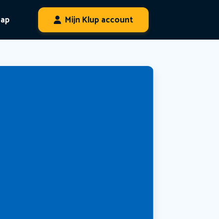
hap
Mijn Klup account