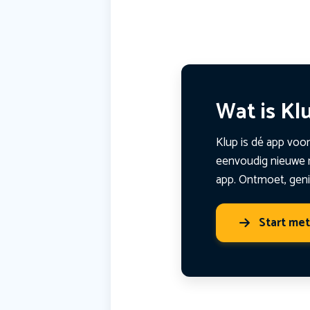
Wat is Kl
Klup is dé app voor
eenvoudig nieuwe m
app. Ontmoet, geni
Start me