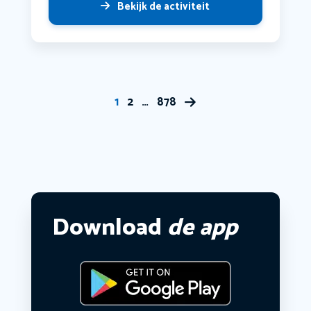
Bekijk de activiteit
1
2
…
878
Download
de app