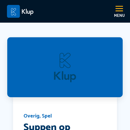
Overig
,
Spel
Suppen op