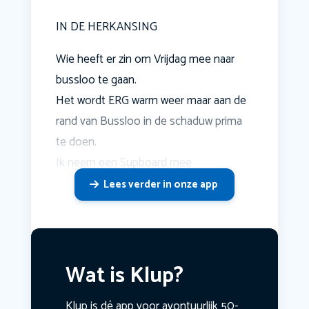
IN DE HERKANSING
Wie heeft er zin om Vrijdag mee naar
bussloo te gaan.
Het wordt ERG warm weer maar aan de
rand van Bussloo in de schaduw prima
te doen.
Ik neem een Supboard mee
Lees verder in onze app
Wat is Klup?
Klup is dé app voor avontuurlijk 50-