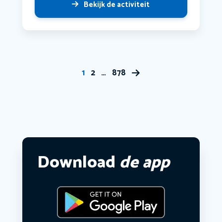
Bekijk de activiteit
1
2
…
878
Download
de app