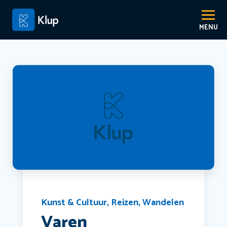
Kunst & Cultuur
,
Reizen
,
Wandelen
Varen