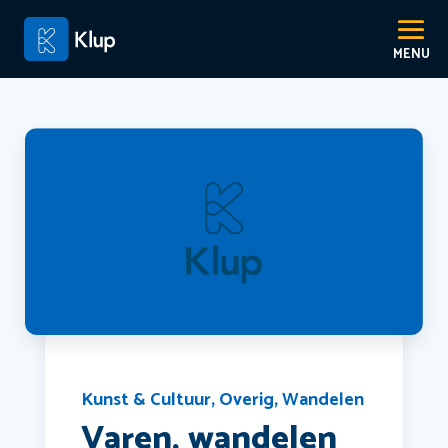
Kunst & Cultuur
,
Overig
,
Wandelen
Varen, wandelen