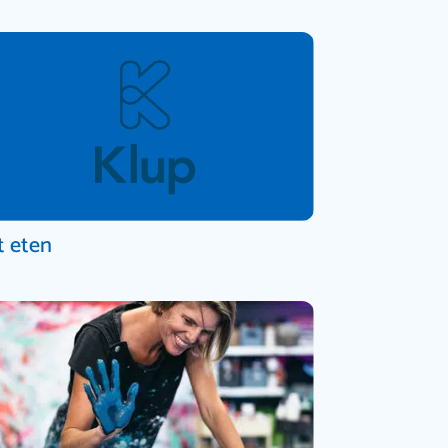
t eten