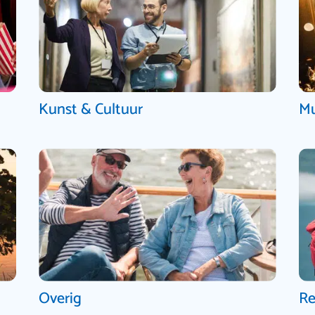
Kunst & Cultuur
Mu
Overig
Re