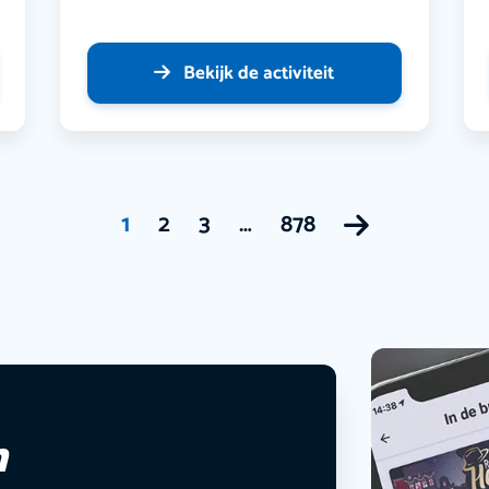
Bekijk de activiteit
1
2
3
…
878
n