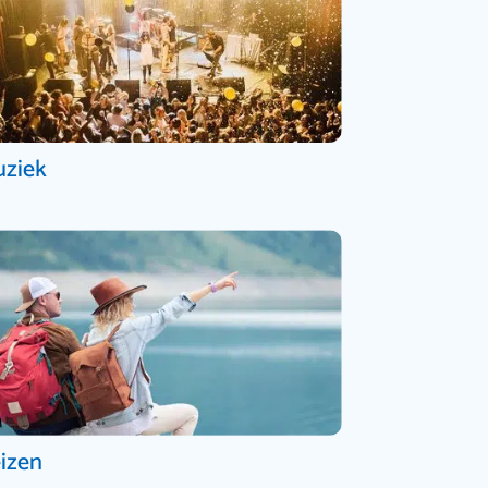
ziek
izen