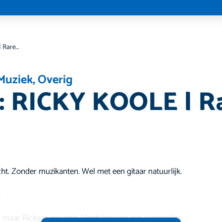
Theater: RICKY KOOLE | Rare Leeftijd
Muziek
,
Overig
: RICKY KOOLE | R
cht. Zonder muzikanten. Wel met een gitaar natuurlijk.
!
maar Ricky is onrustig. Heeft last van een rommelige