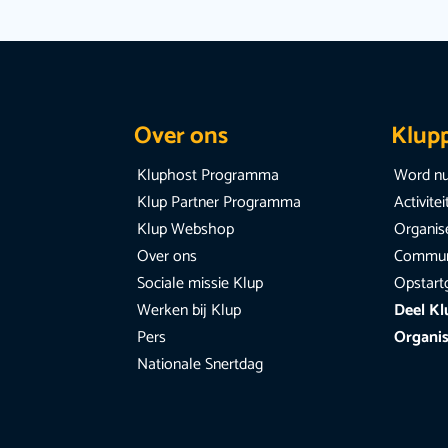
Over ons
Klup
Kluphost Programma
Word nu
Klup Partner Programma
Activite
Klup Webshop
Organise
Over ons
Communi
Sociale missie Klup
Opstart
Werken bij Klup
Deel Kl
Pers
Organis
Nationale Snertdag