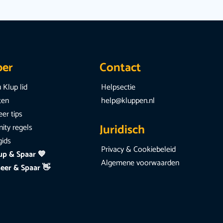
per
Contact
 Klup lid
Helpsectie
iten
help@kluppen.nl
er tips
Juridisch
ty regels
gids
Privacy & Cookiebeleid
up & Spaar 💙
Algemene voorwaarden
eer & Spaar 👋