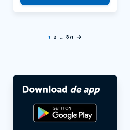
1
2
…
871
Download
de app