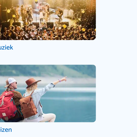
ziek
izen