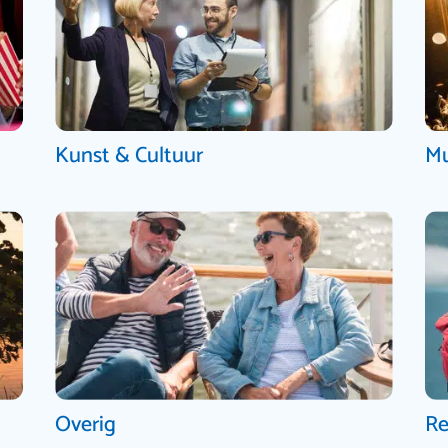
Kunst & Cultuur
Mu
Overig
Re