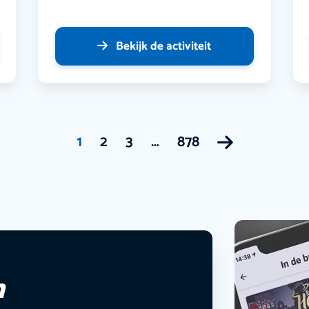
Bekijk de activiteit
1
2
3
…
878
n