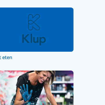
t eten