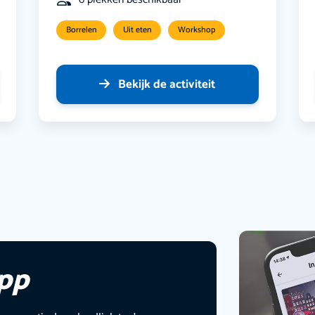
Borrelen
Uit eten
Workshop
Bekijk de activiteit
app