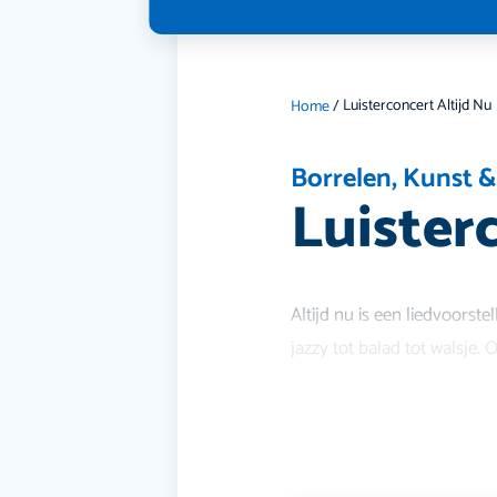
Luisterconcert Altijd Nu
Home
/
Borrelen
,
Kunst &
Luister
Altijd nu is een liedvoorst
jazzy tot balad tot walsje.