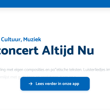
 Cultuur
,
Muziek
concert Altijd Nu
elling met eigen composities en po”etische teksten. Luisterliedjes
 Omlijst met gedichten en anekdotes. Kom op t
Lees verder in onze app