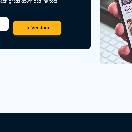
 een gratis downloadlink toe!
Verstuur