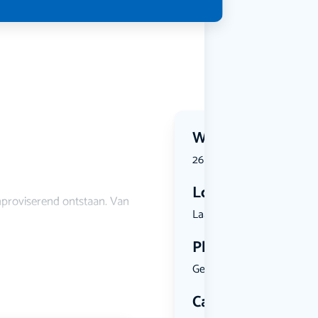
Wanneer?
26 July 2026 | 11:00
Locatie
 improviserend ontstaan. Van
Laag Heuke...
Plekken
Geen limiet
Categorie