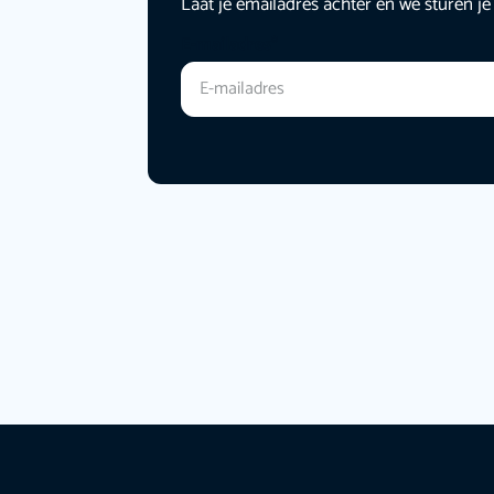
Laat je emailadres achter en we sturen je
E-mailadres
*