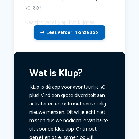
70, 80 !
Kaartjes vanaf 5 april verkrijgbaar
Lees verder in onze app
Wat is Klup?
Klup is dé app voor avontuurlijk 50-
plus! Vind een grote diversiteit aan
activiteiten en ontmoet eenvoudig
nieuwe mensen. Dit wil je echt niet
missen dus we nodigen je van harte
uit voor de Klup app. Ontmoet,
geniet en ga er samen op uit!