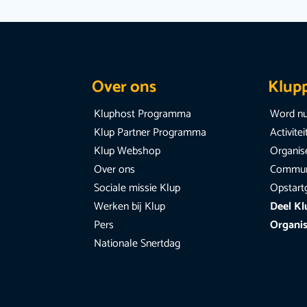
Over ons
Klup
Kluphost Programma
Word nu
Klup Partner Programma
Activite
Klup Webshop
Organise
Over ons
Communi
Sociale missie Klup
Opstart
Werken bij Klup
Deel Kl
Pers
Organis
Nationale Snertdag