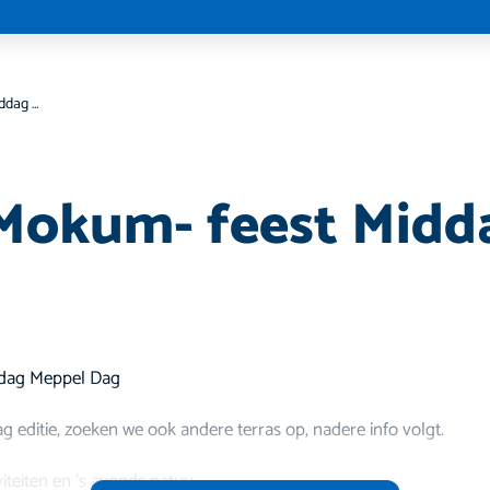
DMD : -Mokum- feest Middag editie
Mokum- feest Midd
rdag Meppel Dag
g editie, zoeken we ook andere terras op, nadere info volgt.
viteiten en 's avonds natuu