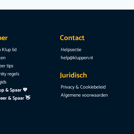
per
Contact
 Klup lid
Helpsectie
iten
help@kluppen.nl
er tips
Juridisch
ty regels
gids
Privacy & Cookiebeleid
up & Spaar 💙
Algemene voorwaarden
eer & Spaar 👋