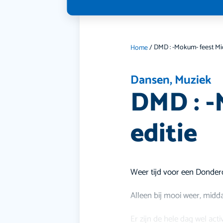
Home
/
Dansen
,
Muziek
DMD : -
editie
Weer tijd voor een Donde
Alleen bij mooi weer, midda
Er zijn de hele dag wel acti