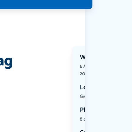
ag
Wanneer?
6 August 2026 | 14:00 tot 
2026 | 18:30
Locatie
Grote Kerk...
Plekken
8 plekken beschikbaar