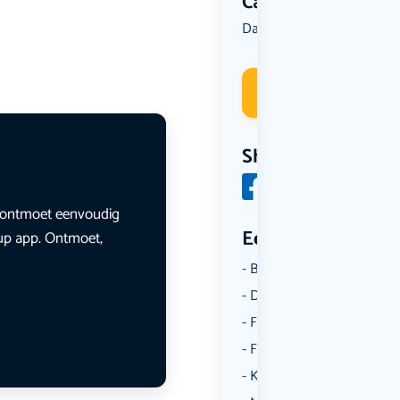
Categorie
Dansen
Muziek
,
Deelneme
Share
en ontmoet eenvoudig
Een aantal catego
lup app. Ontmoet,
Borrelen
Dansen
Fietsen
Film
Kunst & Cultuur