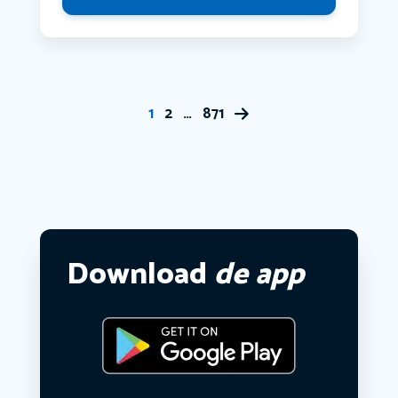
1
2
…
871
Download
de app