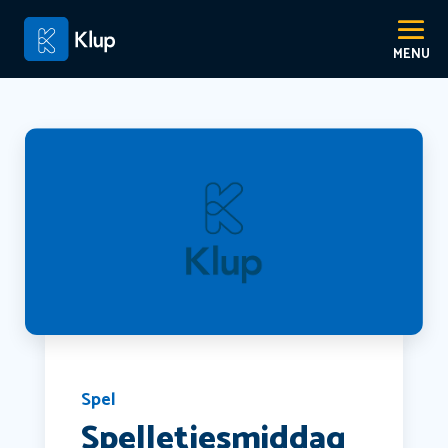
Spel
Spelletjesmiddag