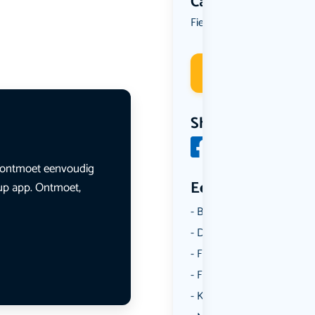
Categorie
Fietsen
Spel
Wandelen
,
,
Deelneme
Share
en ontmoet eenvoudig
Een aantal catego
lup app. Ontmoet,
Borrelen
Dansen
Fietsen
Film
Kunst & Cultuur