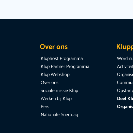
Over ons
Klup
Kluphost Programma
Word nu
Klup Partner Programma
Activite
Klup Webshop
Organise
Over ons
Communi
Sociale missie Klup
Opstart
Werken bij Klup
Deel Kl
Pers
Organis
Nationale Snertdag