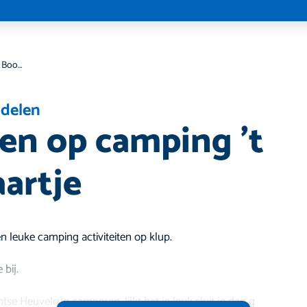
Kamperen op camping ’t Boomgaartje
delen
n op camping ’t
artje
en leuke camping activiteiten op klup.
 bij.
htse Heuvelrug camperen, lijkt het je leuk sluit je dan g