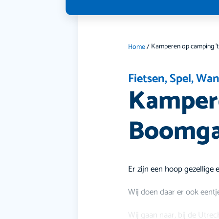
Home
/
Fietsen
,
Spel
,
Wan
Kampere
Boomga
Er zijn een hoop gezellige 
Wij doen daar er ook eentje
Wij gaan naar, bij de Utrec