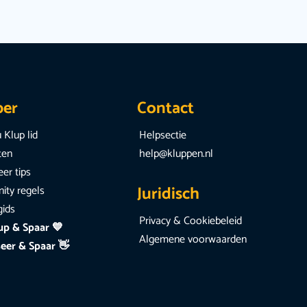
per
Contact
 Klup lid
Helpsectie
iten
help@kluppen.nl
er tips
Juridisch
ty regels
gids
Privacy & Cookiebeleid
up & Spaar 💙
Algemene voorwaarden
eer & Spaar 👋