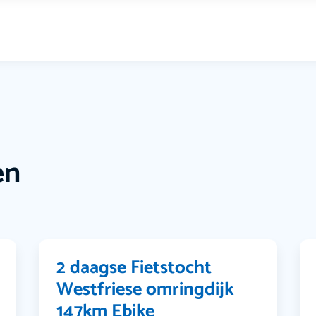
en
2 daagse Fietstocht
Westfriese omringdijk
147km Ebike