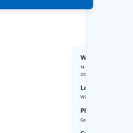
Wanneer?
14 August 2026 | 13:30 tot 
2026 | 11:00
Locatie
Wijkersloo...
Plekken
Geen limiet