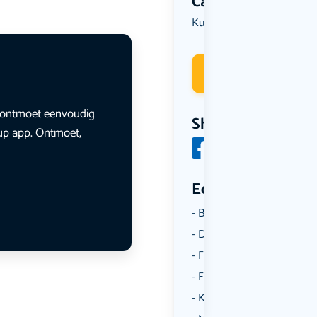
Categorie
Kunst & Cultuur
Muziek
,
Deelneme
en ontmoet eenvoudig
Share
lup app. Ontmoet,
Een aantal catego
Borrelen
Dansen
Fietsen
Film
Kunst & Cultuur