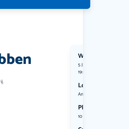
Ebben
Wanneer?
5 June 2026 | 16:30 tot 5 Ju
19:00
j.
Locatie
Ankerstraa...
Plekken
10 plekken beschikbaar