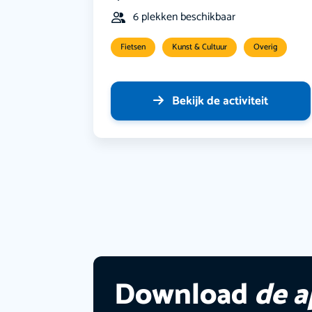
6 plekken beschikbaar
Fietsen
Kunst & Cultuur
Overig
Bekijk de activiteit
Download
de 