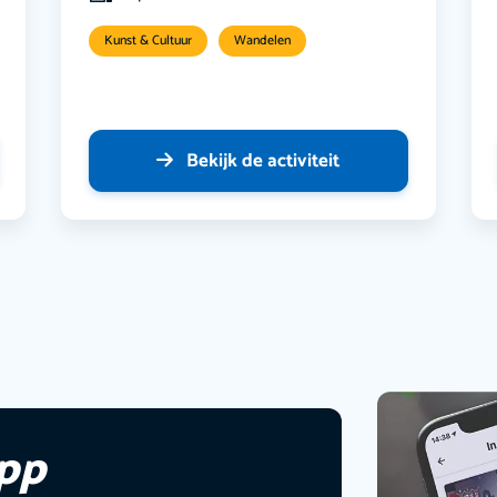
Kunst & Cultuur
Wandelen
Bekijk de activiteit
app