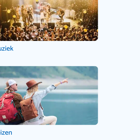
ziek
izen