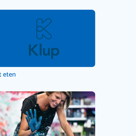
t eten