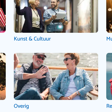
Kunst & Cultuur
Mu
Overig
Re