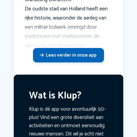
De oudste stad van Holland heeft een
rijke historie, waaronder de aanleg van
een militair bolwerk omringd door
stadsmuren met stadspoorten, de
oprichting van de eerste mu
Lees verder in onze app
Wat is Klup?
Klup is dé app voor avontuurlijk 50-
plus! Vind een grote diversiteit aan
activiteiten en ontmoet eenvoudig
nieuwe mensen. Dit wil je echt niet