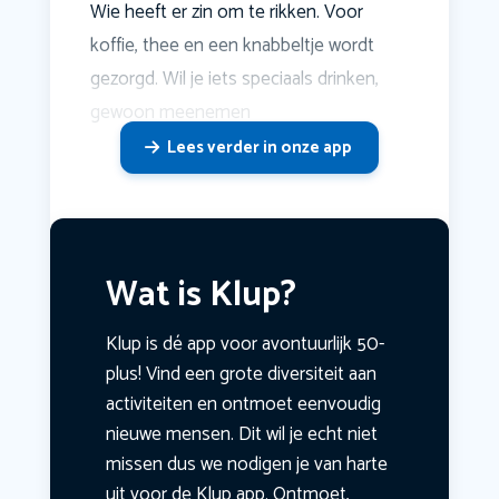
Wie heeft er zin om te rikken. Voor
koffie, thee en een knabbeltje wordt
gezorgd. Wil je iets speciaals drinken,
gewoon meenemen
Lees verder in onze app
Wat is Klup?
Klup is dé app voor avontuurlijk 50-
plus! Vind een grote diversiteit aan
activiteiten en ontmoet eenvoudig
nieuwe mensen. Dit wil je echt niet
missen dus we nodigen je van harte
uit voor de Klup app. Ontmoet,