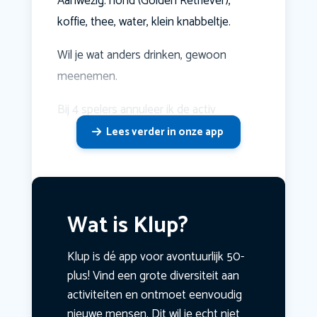
Aanwezig: hond (Golden Retriever),
koffie, thee, water, klein knabbeltje.
Wil je wat anders drinken, gewoon
meenemen.
Bij 4 spelers annuleer ik de activ
Lees verder in onze app
Wat is Klup?
Klup is dé app voor avontuurlijk 50-
plus! Vind een grote diversiteit aan
activiteiten en ontmoet eenvoudig
nieuwe mensen. Dit wil je echt niet