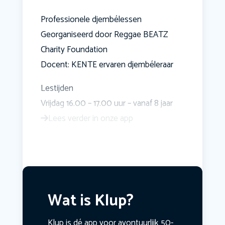
Professionele djembélessen
Georganiseerd door Reggae BEATZ
Charity Foundation
Docent: KENTE ervaren djembéleraar
Lestijden
Vrijdag 16.00 – 17.00 uur – vanaf 8 jaar
Lees verder in onze app
Wat is Klup?
Klup is dé app voor avontuurlijk 50-