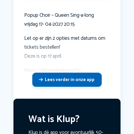
Popup Choir – Queen Sing-a-long
vrijdag 17- 04-2027 20:15
Let op er zijn 2 opties met datums om
tickets bestellen!
Deze is op 17 april.
https://debeunheiloo.nl/tic
Lees verder in onze app
Wat is Klup?
Klup is dé app voor avontuurlijk 50-