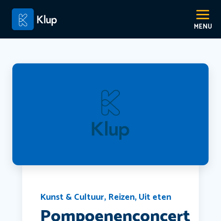
Kunst & Cultuur
,
Reizen
,
Uit eten
Pompoenenconcert