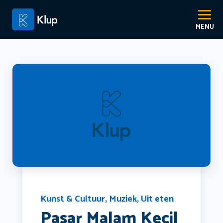
Kunst & Cultuur
,
Muziek
,
Uit eten
Pasar Malam Kecil