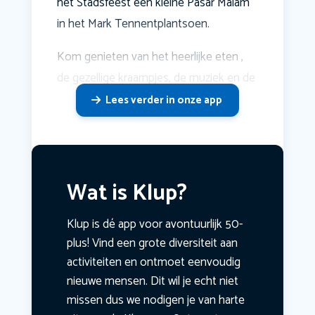
het Stadsfeest een kleine Pasar Malam
in het Mark Tennentplantsoen.
Kom genieten van het heerlijke eten ,
de gezellige kraampjes, de muziek en de
Lees verder in onze app
Wat is Klup?
Klup is dé app voor avontuurlijk 50-
plus! Vind een grote diversiteit aan
activiteiten en ontmoet eenvoudig
nieuwe mensen. Dit wil je echt niet
missen dus we nodigen je van harte