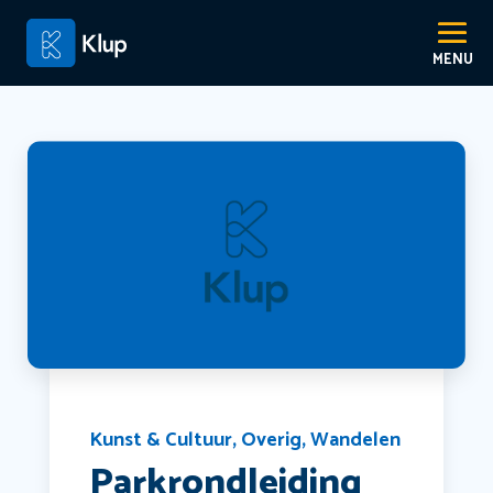
Kunst & Cultuur
,
Overig
,
Wandelen
Parkrondleiding