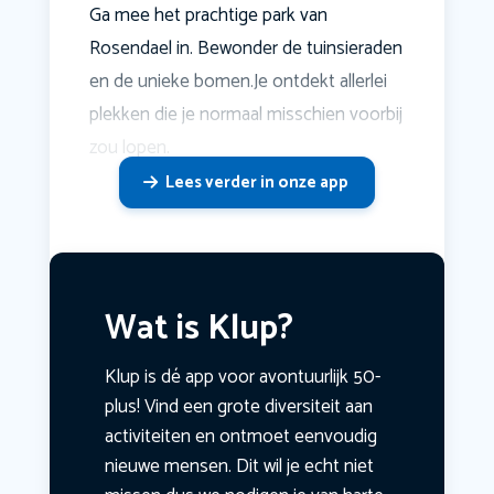
Ga mee het prachtige park van
Rosendael in. Bewonder de tuinsieraden
en de unieke bomen.Je ontdekt allerlei
plekken die je normaal misschien voorbij
zou lopen.
Lees verder in onze app
Wat is Klup?
Klup is dé app voor avontuurlijk 50-
plus! Vind een grote diversiteit aan
activiteiten en ontmoet eenvoudig
nieuwe mensen. Dit wil je echt niet