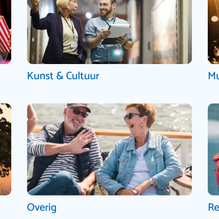
Kunst & Cultuur
Mu
Overig
Re