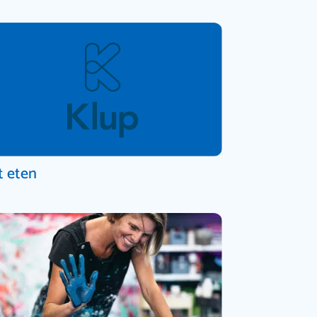
t eten