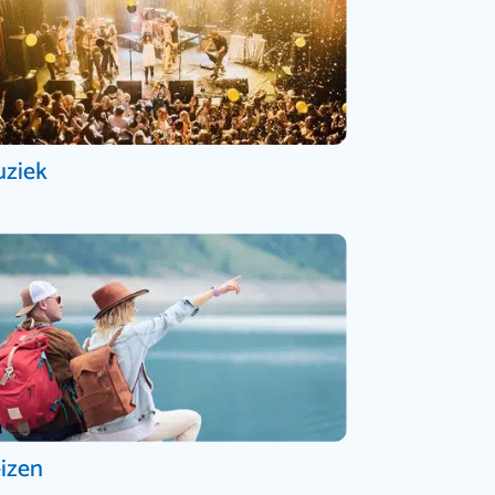
ziek
izen